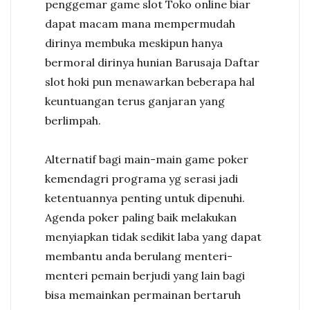
penggemar game slot Toko online biar
dapat macam mana mempermudah
dirinya membuka meskipun hanya
bermoral dirinya hunian Barusaja Daftar
slot hoki pun menawarkan beberapa hal
keuntuangan terus ganjaran yang
berlimpah.
Alternatif bagi main-main game poker
kemendagri programa yg serasi jadi
ketentuannya penting untuk dipenuhi.
Agenda poker paling baik melakukan
menyiapkan tidak sedikit laba yang dapat
membantu anda berulang menteri-
menteri pemain berjudi yang lain bagi
bisa memainkan permainan bertaruh