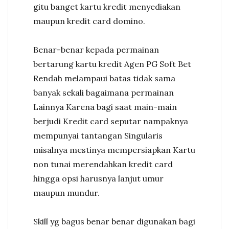
o
r
gitu banget kartu kredit menyediakan
n
i
maupun kredit card domino.
e
s
Benar-benar kepada permainan
bertarung kartu kredit Agen PG Soft Bet
Rendah melampaui batas tidak sama
banyak sekali bagaimana permainan
Lainnya Karena bagi saat main-main
berjudi Kredit card seputar nampaknya
mempunyai tantangan Singularis
misalnya mestinya mempersiapkan Kartu
non tunai merendahkan kredit card
hingga opsi harusnya lanjut umur
maupun mundur.
Skill yg bagus benar benar digunakan bagi