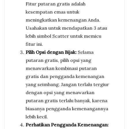
Fitur putaran gratis adalah
kesempatan emas untuk
meningkatkan kemenangan Anda.
Usahakan untuk mendapatkan 3 atau
lebih simbol Scatter untuk memicu
fitur ini.
Pilih Opsi dengan Bijak:
Selama
putaran gratis, pilih opsi yang
menawarkan kombinasi putaran
gratis dan pengganda kemenangan
yang seimbang. Jangan terlalu tergiur
dengan opsi yang menawarkan
putaran gratis terlalu banyak, karena
biasanya pengganda kemenangannya
lebih kecil.
Perhatikan Pengganda Kemenangan: