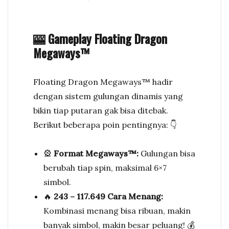
🎰 Gameplay Floating Dragon
Megaways™
Floating Dragon Megaways™ hadir
dengan sistem gulungan dinamis yang
bikin tiap putaran gak bisa ditebak.
Berikut beberapa poin pentingnya: 👇
🎡
Format Megaways™:
Gulungan bisa
berubah tiap spin, maksimal 6×7
simbol.
🔥
243 – 117.649 Cara Menang:
Kombinasi menang bisa ribuan, makin
banyak simbol, makin besar peluang! 💰