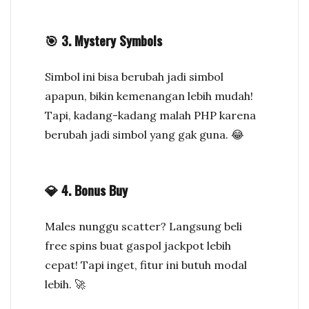
🎯 3. Mystery Symbols
Simbol ini bisa berubah jadi simbol
apapun, bikin kemenangan lebih mudah!
Tapi, kadang-kadang malah PHP karena
berubah jadi simbol yang gak guna. 😂
💎 4. Bonus Buy
Males nunggu scatter? Langsung beli
free spins buat gaspol jackpot lebih
cepat! Tapi inget, fitur ini butuh modal
lebih. 🚀