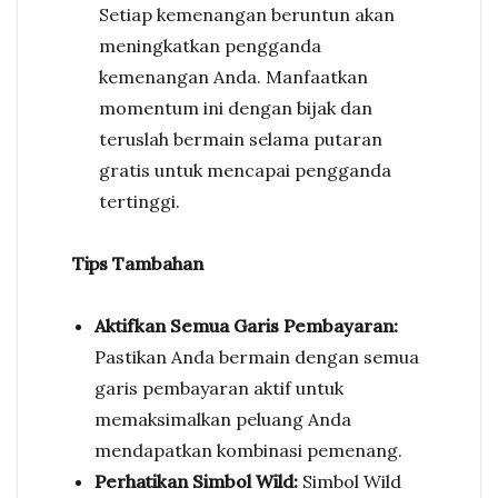
Setiap kemenangan beruntun akan
meningkatkan pengganda
kemenangan Anda. Manfaatkan
momentum ini dengan bijak dan
teruslah bermain selama putaran
gratis untuk mencapai pengganda
tertinggi.
Tips Tambahan
Aktifkan Semua Garis Pembayaran:
Pastikan Anda bermain dengan semua
garis pembayaran aktif untuk
memaksimalkan peluang Anda
mendapatkan kombinasi pemenang.
Perhatikan Simbol Wild:
Simbol Wild