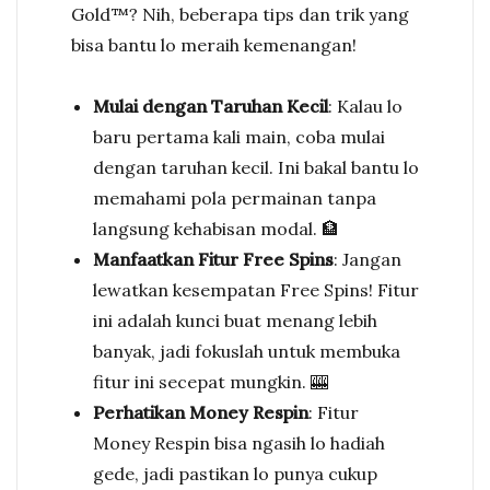
Gold™? Nih, beberapa tips dan trik yang
bisa bantu lo meraih kemenangan!
Mulai dengan Taruhan Kecil
: Kalau lo
baru pertama kali main, coba mulai
dengan taruhan kecil. Ini bakal bantu lo
memahami pola permainan tanpa
langsung kehabisan modal. 🏦
Manfaatkan Fitur Free Spins
: Jangan
lewatkan kesempatan Free Spins! Fitur
ini adalah kunci buat menang lebih
banyak, jadi fokuslah untuk membuka
fitur ini secepat mungkin. 🎰
Perhatikan Money Respin
: Fitur
Money Respin bisa ngasih lo hadiah
gede, jadi pastikan lo punya cukup