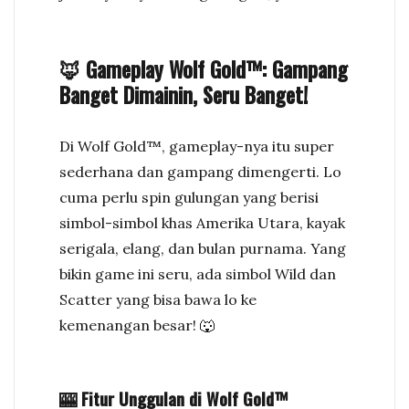
🦊 Gameplay Wolf Gold™: Gampang
Banget Dimainin, Seru Banget!
Di Wolf Gold™, gameplay-nya itu super
sederhana dan gampang dimengerti. Lo
cuma perlu spin gulungan yang berisi
simbol-simbol khas Amerika Utara, kayak
serigala, elang, dan bulan purnama. Yang
bikin game ini seru, ada simbol Wild dan
Scatter yang bisa bawa lo ke
kemenangan besar! 🐺
🎰 Fitur Unggulan di Wolf Gold™