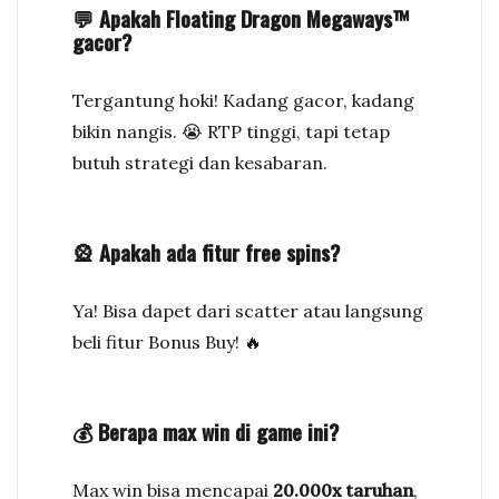
💬 Apakah Floating Dragon Megaways™
gacor?
Tergantung hoki! Kadang gacor, kadang
bikin nangis. 😭 RTP tinggi, tapi tetap
butuh strategi dan kesabaran.
🎡 Apakah ada fitur free spins?
Ya! Bisa dapet dari scatter atau langsung
beli fitur Bonus Buy! 🔥
💰 Berapa max win di game ini?
Max win bisa mencapai
20.000x taruhan
,