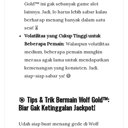
Gold™ ini gak sebanyak game slot
lainnya. Jadi, lo harus lebih sabar kalau
berharap menang banyak dalam satu
sesi! ⏳
Volatilitas yang Cukup Tinggi untuk
Beberapa Pemain
: Walaupun volatilitas
medium, beberapa pemain mungkin
merasa agak lama untuk mendapatkan
kemenangan yang konsisten. Jadi,
siap-siap sabar ya! 😅
🎯 Tips & Trik Bermain Wolf Gold™:
Biar Gak Ketinggalan Jackpot!
Udah siap buat menang gede di Wolf