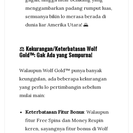
menggambarkan padang rumput luas,
semuanya bikin lo merasa berada di
dunia liar Amerika Utara! 🌄
⚖️ Kekurangan/Keterbatasan Wolf
Gold™: Gak Ada yang Sempurna!
Walaupun Wolf Gold™ punya banyak
keunggulan, ada beberapa kekurangan
yang perlu lo pertimbangin sebelum
mulai main:
Keterbatasan Fitur Bonus
: Walaupun
fitur Free Spins dan Money Respin
keren, sayangnya fitur bonus di Wolf