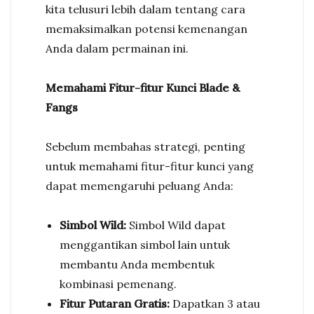
kita telusuri lebih dalam tentang cara
memaksimalkan potensi kemenangan
Anda dalam permainan ini.
Memahami Fitur-fitur Kunci Blade &
Fangs
Sebelum membahas strategi, penting
untuk memahami fitur-fitur kunci yang
dapat memengaruhi peluang Anda:
Simbol Wild:
Simbol Wild dapat
menggantikan simbol lain untuk
membantu Anda membentuk
kombinasi pemenang.
Fitur Putaran Gratis:
Dapatkan 3 atau