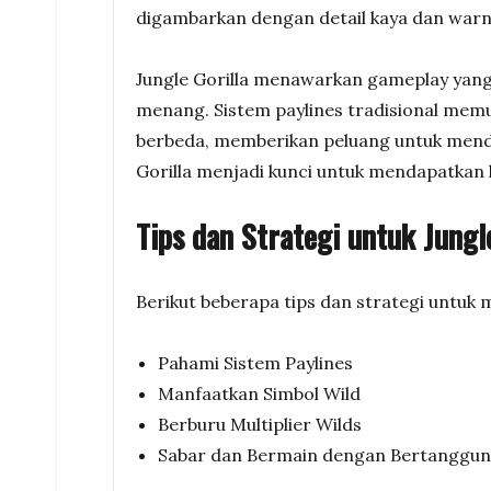
digambarkan dengan detail kaya dan warn
Jungle Gorilla menawarkan gameplay yan
menang. Sistem paylines tradisional mem
berbeda, memberikan peluang untuk mend
Gorilla menjadi kunci untuk mendapatkan
Tips dan Strategi untuk Jungle
Berikut beberapa tips dan strategi untuk
Pahami Sistem Paylines
Manfaatkan Simbol Wild
Berburu Multiplier Wilds
Sabar dan Bermain dengan Bertanggun