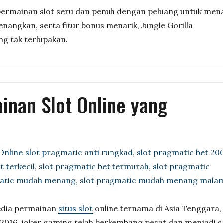
h permainan slot seru dan penuh dengan peluang untuk men
ngkan, serta fitur bonus menarik, Jungle Gorilla
g tak terlupakan.
inan Slot Online yang
T
 Online
slot pragmatic anti rungkad
,
slot pragmatic bet 20
a
t terkecil
,
slot pragmatic bet termurah
,
slot pragmatic
g
matic mudah menang
,
slot pragmatic mudah menang malam
s
edia permainan
situs slot
online ternama di Asia Tenggara,
 2016, joker gaming telah berkembang pesat dan menjadi s