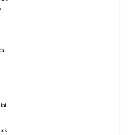
n
eh
ini.
nik