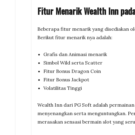
Fitur Menarik Wealth Inn pad
Beberapa fitur menarik yang disediakan ol
Berikut fitur menarik nya adalah:
Grafis dan Animasi menarik
Simbol Wild serta Scatter
Fitur Bonus Dragon Coin
Fitur Bonus Jackpot
Volatilitas Tinggi
Wealth Inn dari PG Soft adalah permaina
menyenangkan serta menguntungkan. Perma
merasakan sensasi bermain slot yang se