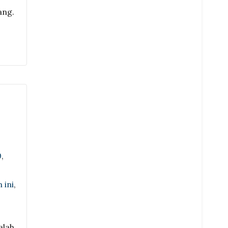
ang.
0
,
 ini
,
alah