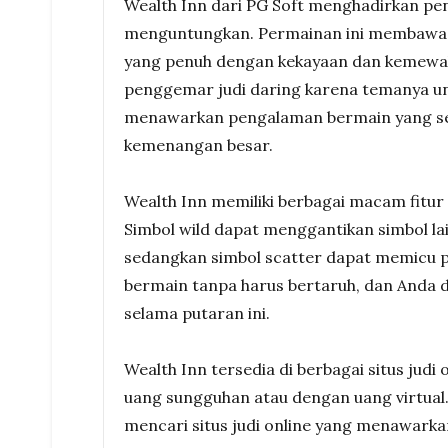
e
g
Wealth Inn dari PG Soft menghadirkan p
d
o
menguntungkan. Permainan ini membawa A
o
r
yang penuh dengan kekayaan dan kemewaha
n
i
penggemar judi daring karena temanya un
e
menawarkan pengalaman bermain yang se
s
kemenangan besar.
Wealth Inn memiliki berbagai macam fitur y
Simbol wild dapat menggantikan simbol 
sedangkan simbol scatter dapat memicu p
bermain tanpa harus bertaruh, dan Anda
selama putaran ini.
Wealth Inn tersedia di berbagai situs ju
uang sungguhan atau dengan uang virtual.
mencari situs judi online yang menawarka