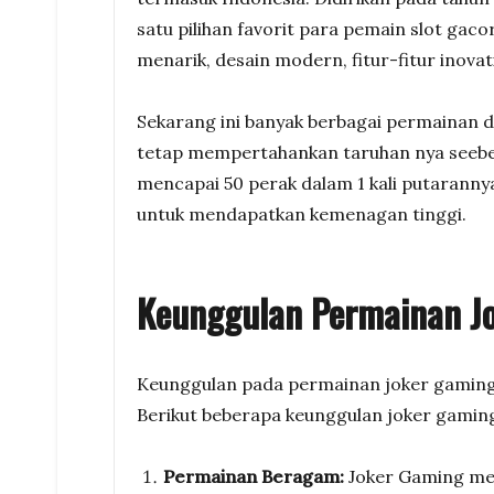
o
r
satu pilihan favorit para pemain slot g
n
i
menarik, desain modern, fitur-fitur inova
e
s
Sekarang ini banyak berbagai permainan 
tetap mempertahankan taruhan nya seeber
mencapai 50 perak dalam 1 kali putarannya
untuk mendapatkan kemenagan tinggi.
Keunggulan Permainan J
Keunggulan pada permainan joker gaming 
Berikut beberapa keunggulan joker gamin
Permainan Beragam:
Joker Gaming me