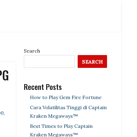
Search
SEARCH
PG
Recent Posts
How to Play Gem Fire Fortune
Cara Volatilitas Tinggi di Captain
00
,
Kraken Megaways™
Best Times to Play Captain
Kraken Megaways™