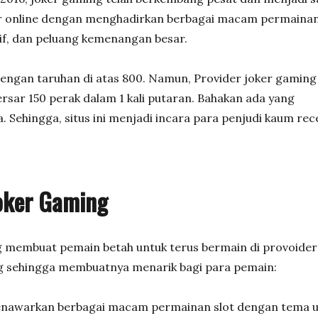
acor online dengan menghadirkan berbagai macam permaina
tif, dan peluang kemenangan besar.
dengan taruhan di atas 800. Namun, Provider joker gaming
sar 150 perak dalam 1 kali putaran. Bahakan ada yang
. Sehingga, situs ini menjadi incara para penjudi kaum rec
oker Gaming
membuat pemain betah untuk terus bermain di provoider 
g sehingga membuatnya menarik bagi para pemain:
nawarkan berbagai macam permainan slot dengan tema u