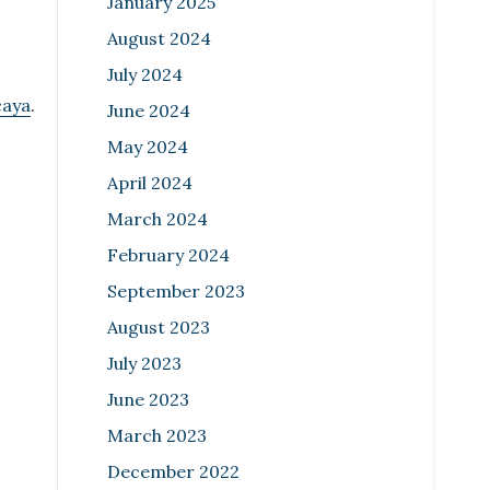
January 2025
August 2024
July 2024
caya
.
June 2024
May 2024
April 2024
March 2024
February 2024
September 2023
August 2023
July 2023
June 2023
March 2023
December 2022