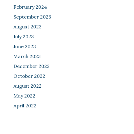
February 2024
September 2023
August 2023
July 2023
June 2023
March 2023
December 2022
October 2022
August 2022
May 2022
April 2022