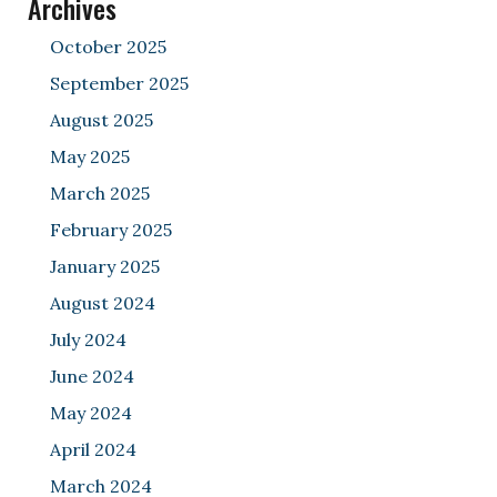
Archives
October 2025
September 2025
August 2025
May 2025
March 2025
February 2025
January 2025
August 2024
July 2024
June 2024
May 2024
April 2024
March 2024