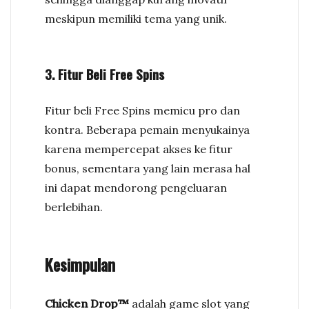
meskipun memiliki tema yang unik.
3. Fitur Beli Free Spins
Fitur beli Free Spins memicu pro dan
kontra. Beberapa pemain menyukainya
karena mempercepat akses ke fitur
bonus, sementara yang lain merasa hal
ini dapat mendorong pengeluaran
berlebihan.
Kesimpulan
Chicken Drop™
adalah game slot yang