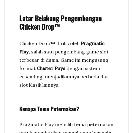
Latar Belakang Pengembangan
Chicken Drop™
Chicken Drop™ dirilis oleh
Pragmatic
Play
, salah satu pengembang game slot
terbesar di dunia. Game ini mengusung
format
Cluster Pays
dengan sistem
cascading, menjadikannya berbeda dari
slot klasik lainnya.
Kenapa Tema Peternakan?
Pragmatic Play memilih tema peternakan
untuk memberikan pengalaman bermain