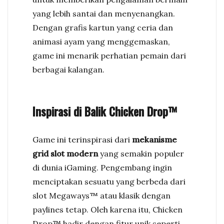
yang lebih santai dan menyenangkan.
Dengan grafis kartun yang ceria dan
animasi ayam yang menggemaskan,
game ini menarik perhatian pemain dari
berbagai kalangan.
Inspirasi di Balik Chicken Drop™
Game ini terinspirasi dari
mekanisme
grid slot modern
yang semakin populer
di dunia iGaming. Pengembang ingin
menciptakan sesuatu yang berbeda dari
slot Megaways™ atau klasik dengan
paylines tetap. Oleh karena itu, Chicken
Drop™ hadir dengan fitur unik seperti