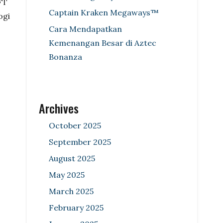
FT
Captain Kraken Megaways™
ogi
Cara Mendapatkan
Kemenangan Besar di Aztec
Bonanza
Archives
October 2025
September 2025
August 2025
May 2025
March 2025
February 2025