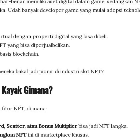
ar-benar memiliki aset digital dalam game, sedangkan N
ngka. Udah banyak developer game yang mulai adopsi teknol
rtual dengan properti digital yang bisa dibeli.
 yang bisa diperjualbelikan.
basis blockchain.
ereka bakal jadi pionir di industri slot NFT?
, Kayak Gimana?
fitur NFT, di mana:
d, Scatter, atau Bonus Multiplier
bisa jadi NFT langka.
angkan NFT
ini di marketplace khusus.