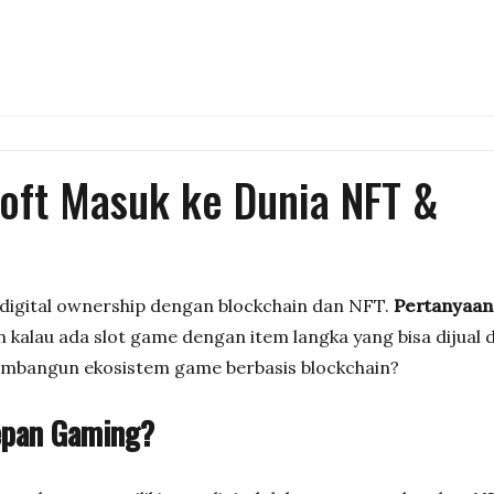
oft Masuk ke Dunia NFT &
digital ownership dengan blockchain dan NFT.
Pertanyaan
 kalau ada slot game dengan item langka yang bisa dijual d
mbangun ekosistem game berbasis blockchain?
epan Gaming?