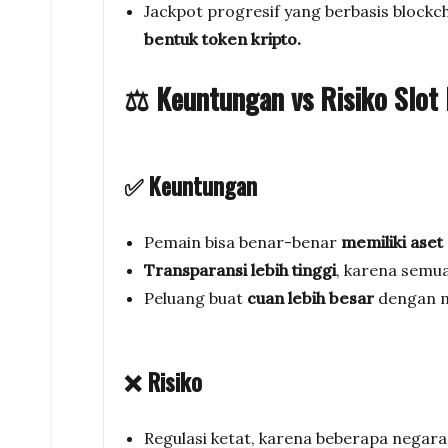
Jackpot progresif yang berbasis blockc
bentuk token kripto.
⚖️ Keuntungan vs Risiko Slot
✅ Keuntungan
Pemain bisa benar-benar
memiliki aset 
Transparansi lebih tinggi
, karena semua
Peluang buat
cuan lebih besar
dengan m
❌ Risiko
Regulasi ketat, karena beberapa nega