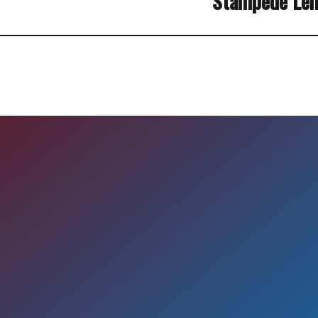
Stampede Le
x
t
p
o
s
t
: