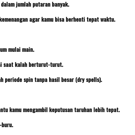
dalam jumlah putaran banyak.
 kemenangan agar kamu bisa berhenti tepat waktu.
um mulai main.
 saat kalah berturut-turut.
periode spin tanpa hasil besar (dry spells).
antu kamu mengambil keputusan taruhan lebih tepat.
-buru.