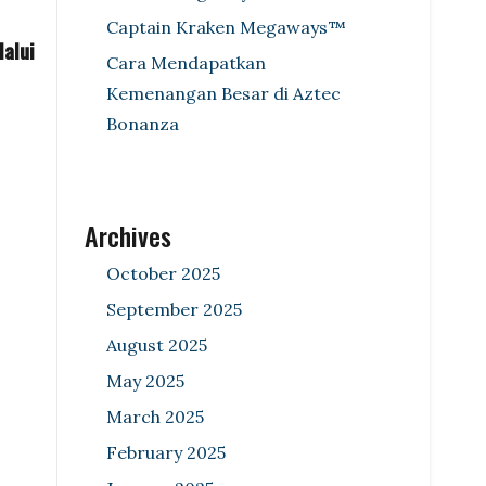
Captain Kraken Megaways™
lalui
Cara Mendapatkan
Kemenangan Besar di Aztec
Bonanza
Archives
October 2025
September 2025
August 2025
May 2025
March 2025
February 2025