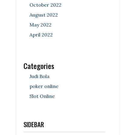
October 2022
August 2022
May 2022
April 2022
Categories
Judi Bola
poker online
Slot Online
SIDEBAR