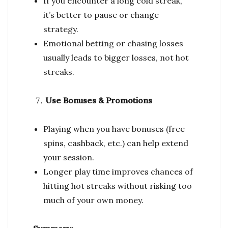
If you encounter a long cold streak,
it’s better to pause or change
strategy.
Emotional betting or chasing losses
usually leads to bigger losses, not hot
streaks.
Use Bonuses & Promotions
Playing when you have bonuses (free
spins, cashback, etc.) can help extend
your session.
Longer play time improves chances of
hitting hot streaks without risking too
much of your own money.