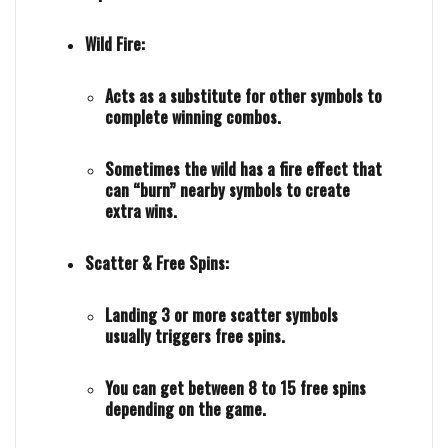
Wild Fire:
Acts as a substitute for other symbols to
complete winning combos.
Sometimes the wild has a fire effect that
can “burn” nearby symbols to create
extra wins.
Scatter & Free Spins:
Landing 3 or more scatter symbols
usually triggers free spins.
You can get between 8 to 15 free spins
depending on the game.