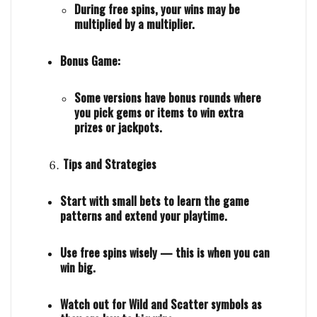
During free spins, your wins may be
multiplied by a multiplier.
Bonus Game:
Some versions have bonus rounds where
you pick gems or items to win extra
prizes or jackpots.
Tips and Strategies
Start with small bets
to learn the game
patterns and extend your playtime.
Use free spins wisely
— this is when you can
win big.
Watch out for Wild and Scatter symbols
as