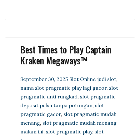
Best Times to Play Captain
Kraken Megaways™
P
C
T
September 30, 2025
Slot Online
judi slot
,
o
a
a
nama slot pragmatic play lagi gacor
,
slot
s
t
g
pragmatic anti rungkad
,
slot pragmatic
t
e
s
deposit pulsa tanpa potongan
,
slot
e
g
pragmatic gacor
,
slot pragmatic mudah
d
o
menang
,
slot pragmatic mudah menang
o
r
malam ini
,
slot pragmatic play
,
slot