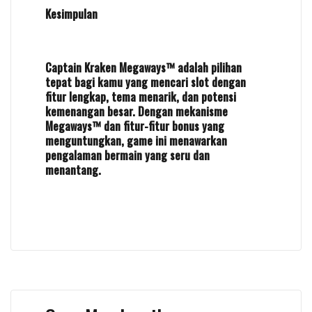
Kesimpulan
Captain Kraken Megaways™ adalah pilihan
tepat bagi kamu yang mencari slot dengan
fitur lengkap, tema menarik, dan potensi
kemenangan besar. Dengan mekanisme
Megaways™ dan fitur-fitur bonus yang
menguntungkan, game ini menawarkan
pengalaman bermain yang seru dan
menantang.