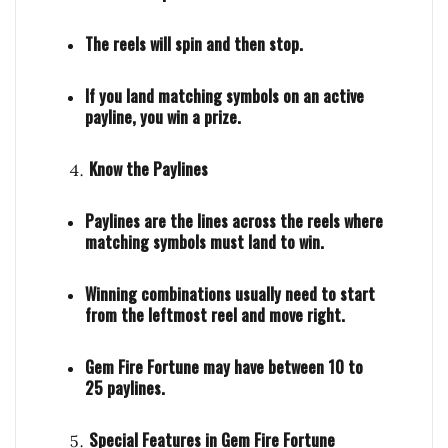
The reels will spin and then stop.
If you land matching symbols on an active
payline, you win a prize.
Know the Paylines
Paylines are the lines across the reels where
matching symbols must land to win.
Winning combinations usually need to start
from the leftmost reel and move right.
Gem Fire Fortune may have between 10 to
25 paylines.
Special Features in Gem Fire Fortune