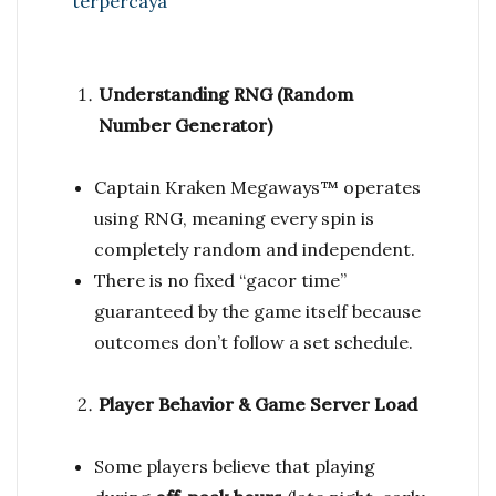
n
i
terpercaya
e
s
Understanding RNG (Random
Number Generator)
Captain Kraken Megaways™ operates
using RNG, meaning every spin is
completely random and independent.
There is no fixed “gacor time”
guaranteed by the game itself because
outcomes don’t follow a set schedule.
Player Behavior & Game Server Load
Some players believe that playing