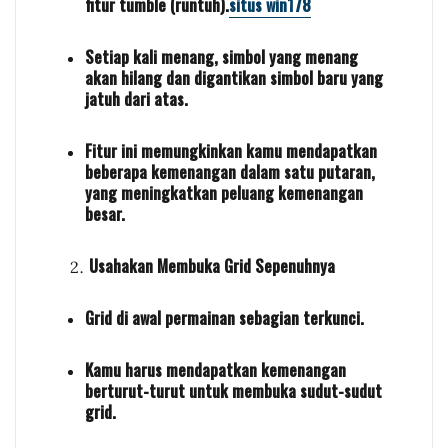
fitur tumble (runtuh).
situs win178
Setiap kali menang, simbol yang menang
akan hilang dan digantikan simbol baru yang
jatuh dari atas.
Fitur ini memungkinkan kamu mendapatkan
beberapa kemenangan dalam satu putaran,
yang meningkatkan peluang kemenangan
besar.
Usahakan Membuka Grid Sepenuhnya
Grid di awal permainan sebagian terkunci.
Kamu harus mendapatkan kemenangan
berturut-turut untuk membuka sudut-sudut
grid.