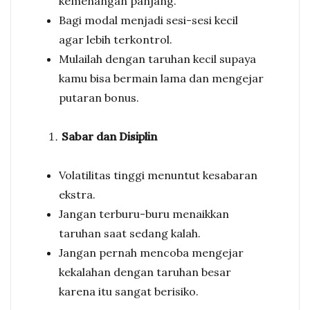
kemenangan panjang.
Bagi modal menjadi sesi-sesi kecil
agar lebih terkontrol.
Mulailah dengan taruhan kecil supaya
kamu bisa bermain lama dan mengejar
putaran bonus.
Sabar dan Disiplin
Volatilitas tinggi menuntut kesabaran
ekstra.
Jangan terburu-buru menaikkan
taruhan saat sedang kalah.
Jangan pernah mencoba mengejar
kekalahan dengan taruhan besar
karena itu sangat berisiko.