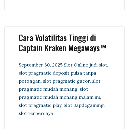
Cara Volatilitas Tinggi di
Captain Kraken Megaways™
P
C
T
September 30, 2025
Slot Online
judi slot
,
o
a
a
slot pragmatic deposit pulsa tanpa
s
t
g
potongan
,
slot pragmatic gacor
,
slot
t
e
s
pragmatic mudah menang
,
slot
e
g
pragmatic mudah menang malam ini
,
d
o
slot pragmatic play
,
Slot Sapdegaming
,
o
r
slot terpercaya
n
i