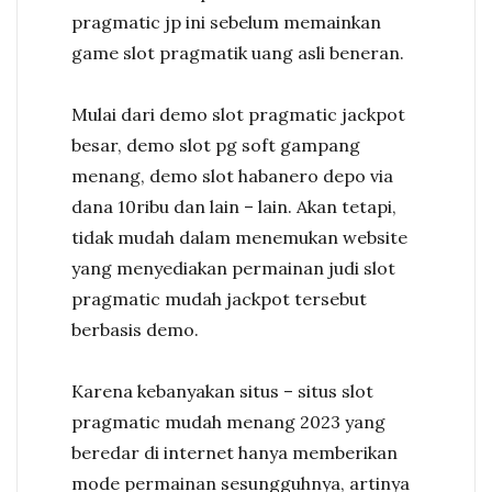
pragmatic jp ini sebelum memainkan
game slot pragmatik uang asli beneran.
Mulai dari demo slot pragmatic jackpot
besar, demo slot pg soft gampang
menang, demo slot habanero depo via
dana 10ribu dan lain – lain. Akan tetapi,
tidak mudah dalam menemukan website
yang menyediakan permainan judi slot
pragmatic mudah jackpot tersebut
berbasis demo.
Karena kebanyakan situs – situs slot
pragmatic mudah menang 2023 yang
beredar di internet hanya memberikan
mode permainan sesungguhnya, artinya