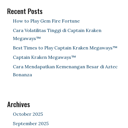
p
Recent Posts
a
How to Play Gem Fire Fortune
g
Cara Volatilitas Tinggi di Captain Kraken
Megaways™
i
Best Times to Play Captain Kraken Megaways™
Captain Kraken Megaways™
n
Cara Mendapatkan Kemenangan Besar di Aztec
a
Bonanza
t
i
Archives
o
October 2025
September 2025