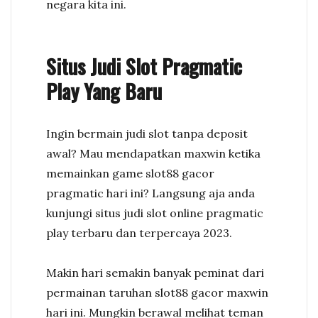
negara kita ini.
Situs Judi Slot Pragmatic
Play Yang Baru
Ingin bermain judi slot tanpa deposit
awal? Mau mendapatkan maxwin ketika
memainkan game slot88 gacor
pragmatic hari ini? Langsung aja anda
kunjungi situs judi slot online pragmatic
play terbaru dan terpercaya 2023.
Makin hari semakin banyak peminat dari
permainan taruhan slot88 gacor maxwin
hari ini. Mungkin berawal melihat teman