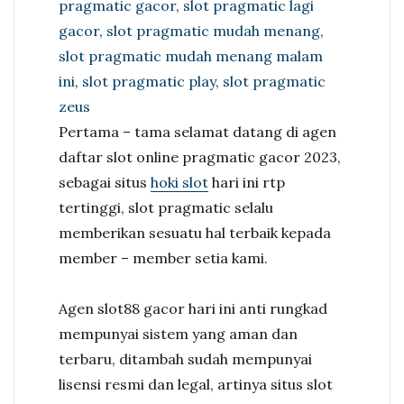
o
r
pragmatic gacor
,
slot pragmatic lagi
n
i
gacor
,
slot pragmatic mudah menang
,
e
slot pragmatic mudah menang malam
s
ini
,
slot pragmatic play
,
slot pragmatic
zeus
Pertama – tama selamat datang di agen
daftar slot online pragmatic gacor 2023,
sebagai situs
hoki slot
hari ini rtp
tertinggi, slot pragmatic selalu
memberikan sesuatu hal terbaik kepada
member – member setia kami.
Agen slot88 gacor hari ini anti rungkad
mempunyai sistem yang aman dan
terbaru, ditambah sudah mempunyai
lisensi resmi dan legal, artinya situs slot