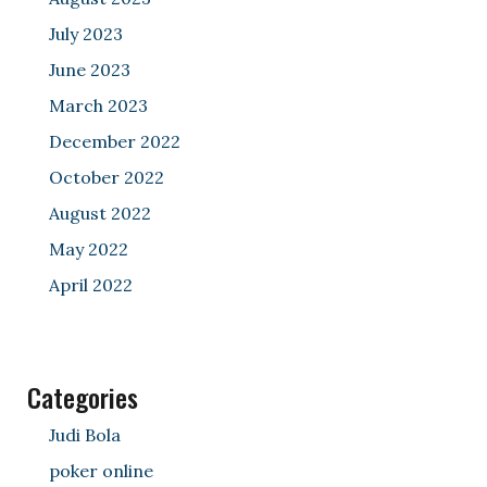
July 2023
June 2023
March 2023
December 2022
October 2022
August 2022
May 2022
April 2022
Categories
Judi Bola
poker online