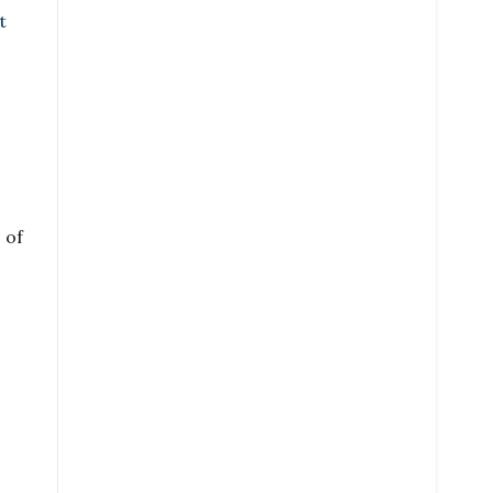
t
 of