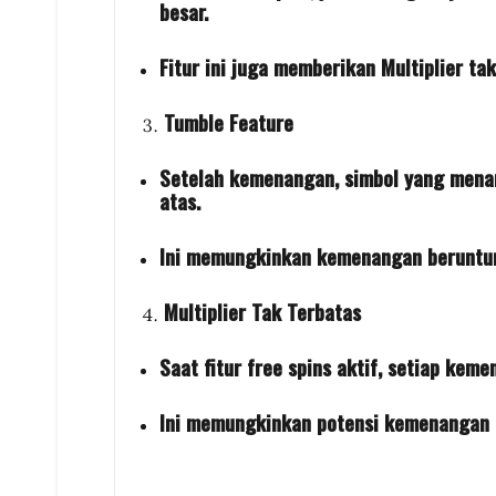
besar.
Fitur ini juga memberikan
Multiplier ta
Tumble Feature
Setelah kemenangan, simbol yang menang
atas.
Ini memungkinkan kemenangan beruntun 
Multiplier Tak Terbatas
Saat fitur free spins aktif, setiap ke
Ini memungkinkan potensi kemenangan 