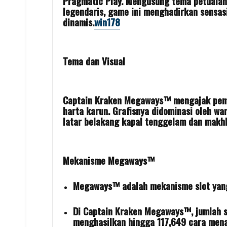
Pragmatic Play. Mengusung tema petualan
o
r
legendaris, game ini menghadirkan sensa
n
dinamis.
win178
i
e
s
Tema dan Visual
Captain Kraken Megaways™ mengajak pemai
harta karun. Grafisnya didominasi oleh wa
latar belakang kapal tenggelam dan makhl
Mekanisme Megaways™
Megaways™
adalah mekanisme slot yan
Di Captain Kraken Megaways™, jumlah si
menghasilkan hingga
117,649 cara men