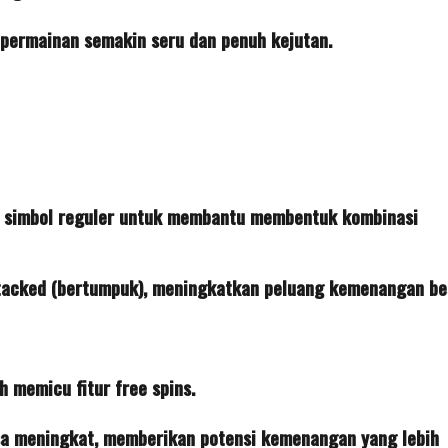
t permainan semakin seru dan penuh kejutan.
 simbol reguler untuk membantu membentuk kombinasi
tacked (bertumpuk), meningkatkan peluang kemenangan be
h memicu fitur free spins.
sa meningkat, memberikan potensi kemenangan yang lebih