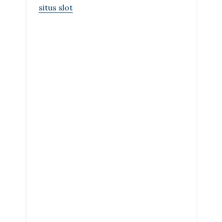
situs slot