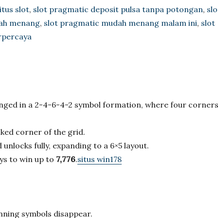
itus slot
,
slot pragmatic deposit pulsa tanpa potongan
,
slo
dah menang
,
slot pragmatic mudah menang malam ini
,
slot
erpercaya
anged in a 2-4-6-4-2 symbol formation, where four corners
ked corner of the grid.
 unlocks fully, expanding to a 6×5 layout.
ays to win up to
7,776
.
situs win178
nning symbols disappear.