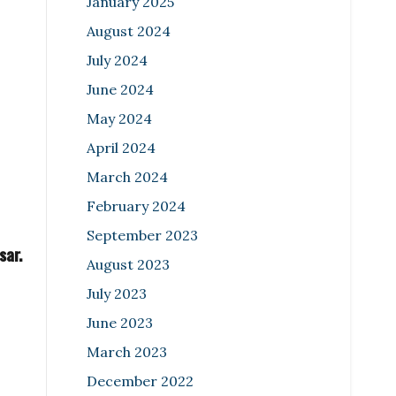
January 2025
August 2024
July 2024
June 2024
May 2024
April 2024
March 2024
February 2024
September 2023
sar.
August 2023
July 2023
June 2023
March 2023
December 2022