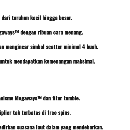
 dari taruhan kecil hingga besar.
egaways™ dengan ribuan cara menang.
an mengincar simbol scatter minimal 4 buah.
r untuk mendapatkan kemenangan maksimal.
nisme Megaways™ dan fitur tumble.
lier tak terbatas di free spins.
adirkan suasana laut dalam yang mendebarkan.