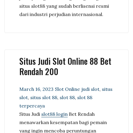
situs slot88 yang sudah berlisensi resmi
dari industri perjudian internasional.
Situs Judi Slot Online 88 Bet
Rendah 200
P
C
T
March 16, 2023
Slot Online
judi slot
,
situs
o
a
a
slot
,
situs slot 88
,
slot 88
,
slot 88
s
t
g
terpercaya
t
e
s
Situs Judi
slot88 login
Bet Rendah
e
g
menawarkan kesempatan bagi pemain
d
o
yang ingin mencoba peruntungan