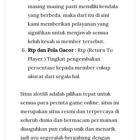
masing masing pasti memiliki kendala
yang berbeda, maka dari itu di sini
kami memberikan pelayanan yang
signifikan untuk menjawab semua
keluh kesah si member tersebut.
Rtp dan Pola Gacor :
Rtp (Return To
Player ) Tingkat pengembalian
persentase kepada member cukup
akurat dari segala hal.
Situs slot88 adalah pilihan tepat untuk
semua para pecinta game online, situs ini
merupakan situs resmi dan terpercaya di
seluruh dunia dan bermacam permainan
disuguhkan pun cukup unik dan menarik.
jadi ayo segeralah bergabung dengan