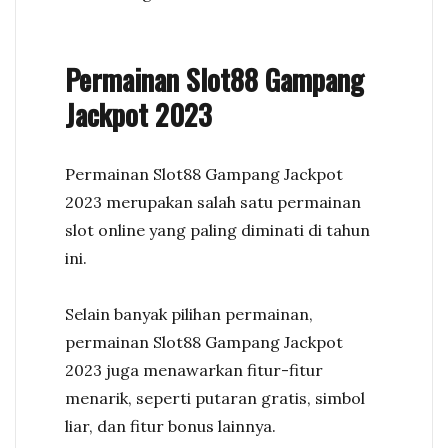
Permainan Slot88 Gampang
Jackpot 2023
Permainan Slot88 Gampang Jackpot
2023 merupakan salah satu permainan
slot online yang paling diminati di tahun
ini.
Selain banyak pilihan permainan,
permainan Slot88 Gampang Jackpot
2023 juga menawarkan fitur-fitur
menarik, seperti putaran gratis, simbol
liar, dan fitur bonus lainnya.