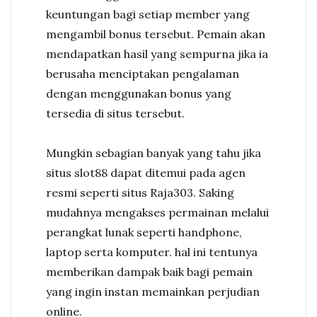
keuntungan bagi setiap member yang
mengambil bonus tersebut. Pemain akan
mendapatkan hasil yang sempurna jika ia
berusaha menciptakan pengalaman
dengan menggunakan bonus yang
tersedia di situs tersebut.
Mungkin sebagian banyak yang tahu jika
situs slot88 dapat ditemui pada agen
resmi seperti situs Raja303. Saking
mudahnya mengakses permainan melalui
perangkat lunak seperti handphone,
laptop serta komputer. hal ini tentunya
memberikan dampak baik bagi pemain
yang ingin instan memainkan perjudian
online.