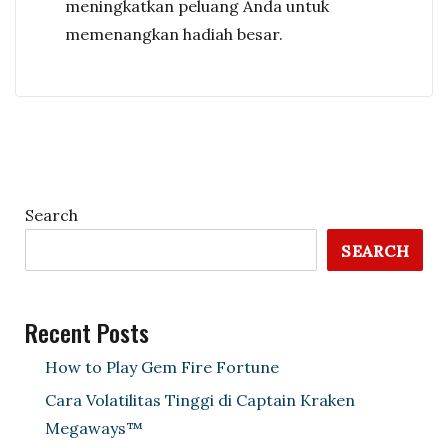
meningkatkan peluang Anda untuk
memenangkan hadiah besar.
Search
SEARCH
Recent Posts
How to Play Gem Fire Fortune
Cara Volatilitas Tinggi di Captain Kraken
Megaways™