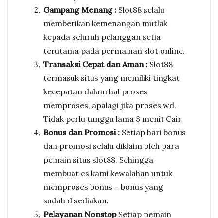
Gampang Menang :
Slot88 selalu
memberikan kemenangan mutlak
kepada seluruh pelanggan setia
terutama pada permainan slot online.
Transaksi Cepat dan Aman :
Slot88
termasuk situs yang memiliki tingkat
kecepatan dalam hal proses
memproses, apalagi jika proses wd.
Tidak perlu tunggu lama 3 menit Cair.
Bonus dan Promosi :
Setiap hari bonus
dan promosi selalu diklaim oleh para
pemain situs slot88. Sehingga
membuat cs kami kewalahan untuk
memproses bonus – bonus yang
sudah disediakan.
Pelayanan Nonstop
Setiap pemain