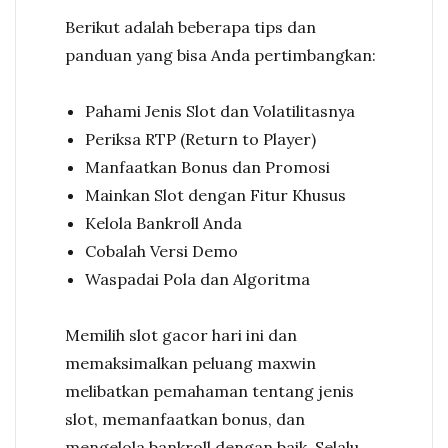
Berikut adalah beberapa tips dan
panduan yang bisa Anda pertimbangkan:
Pahami Jenis Slot dan Volatilitasnya
Periksa RTP (Return to Player)
Manfaatkan Bonus dan Promosi
Mainkan Slot dengan Fitur Khusus
Kelola Bankroll Anda
Cobalah Versi Demo
Waspadai Pola dan Algoritma
Memilih slot gacor hari ini dan
memaksimalkan peluang maxwin
melibatkan pemahaman tentang jenis
slot, memanfaatkan bonus, dan
mengelola bankroll dengan baik. Selalu