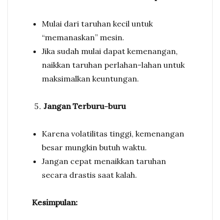
Mulai dari taruhan kecil untuk
“memanaskan” mesin.
Jika sudah mulai dapat kemenangan,
naikkan taruhan perlahan-lahan untuk
maksimalkan keuntungan.
Jangan Terburu-buru
Karena volatilitas tinggi, kemenangan
besar mungkin butuh waktu.
Jangan cepat menaikkan taruhan
secara drastis saat kalah.
Kesimpulan: