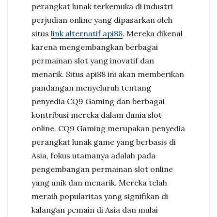
s
perangkat lunak terkemuka di industri
perjudian online yang dipasarkan oleh
situs
link alternatif api88
. Mereka dikenal
karena mengembangkan berbagai
permainan slot yang inovatif dan
menarik. Situs api88 ini akan memberikan
pandangan menyeluruh tentang
penyedia CQ9 Gaming dan berbagai
kontribusi mereka dalam dunia slot
online. CQ9 Gaming merupakan penyedia
perangkat lunak game yang berbasis di
Asia, fokus utamanya adalah pada
pengembangan permainan slot online
yang unik dan menarik. Mereka telah
meraih popularitas yang signifikan di
kalangan pemain di Asia dan mulai