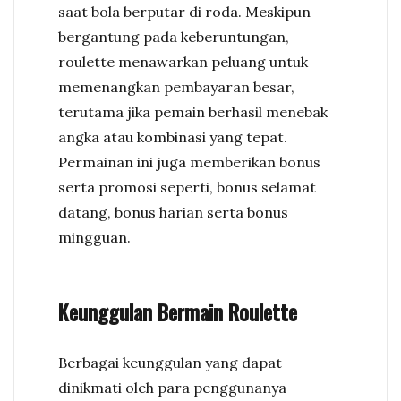
saat bola berputar di roda. Meskipun
bergantung pada keberuntungan,
roulette menawarkan peluang untuk
memenangkan pembayaran besar,
terutama jika pemain berhasil menebak
angka atau kombinasi yang tepat.
Permainan ini juga memberikan bonus
serta promosi seperti, bonus selamat
datang, bonus harian serta bonus
mingguan.
Keunggulan Bermain Roulette
Berbagai keunggulan yang dapat
dinikmati oleh para penggunanya