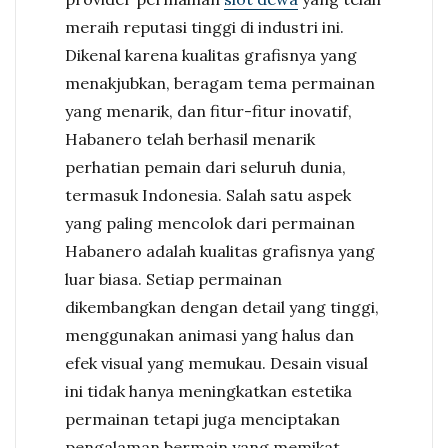
meraih reputasi tinggi di industri ini.
Dikenal karena kualitas grafisnya yang
menakjubkan, beragam tema permainan
yang menarik, dan fitur-fitur inovatif,
Habanero telah berhasil menarik
perhatian pemain dari seluruh dunia,
termasuk Indonesia. Salah satu aspek
yang paling mencolok dari permainan
Habanero adalah kualitas grafisnya yang
luar biasa. Setiap permainan
dikembangkan dengan detail yang tinggi,
menggunakan animasi yang halus dan
efek visual yang memukau. Desain visual
ini tidak hanya meningkatkan estetika
permainan tetapi juga menciptakan
pengalaman bermain yang memikat.