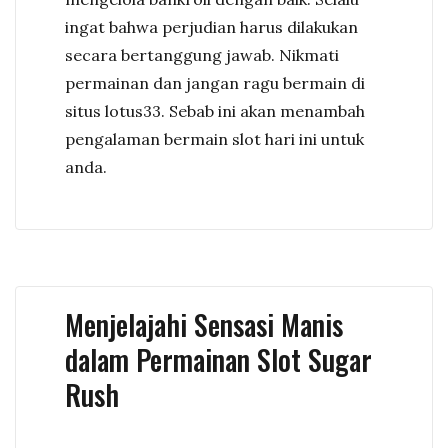
ingat bahwa perjudian harus dilakukan
secara bertanggung jawab. Nikmati
permainan dan jangan ragu bermain di
situs lotus33. Sebab ini akan menambah
pengalaman bermain slot hari ini untuk
anda.
Menjelajahi Sensasi Manis
dalam Permainan Slot Sugar
Rush