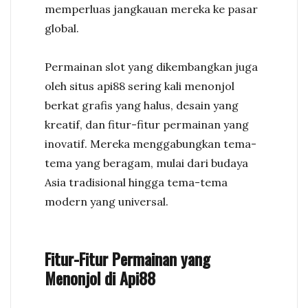
memperluas jangkauan mereka ke pasar
global.
Permainan slot yang dikembangkan juga
oleh situs api88 sering kali menonjol
berkat grafis yang halus, desain yang
kreatif, dan fitur-fitur permainan yang
inovatif. Mereka menggabungkan tema-
tema yang beragam, mulai dari budaya
Asia tradisional hingga tema-tema
modern yang universal.
Fitur-Fitur Permainan yang
Menonjol di Api88