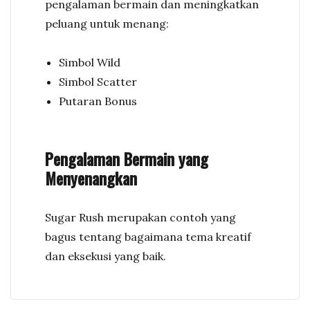
pengalaman bermain dan meningkatkan
peluang untuk menang:
Simbol Wild
Simbol Scatter
Putaran Bonus
Pengalaman Bermain yang
Menyenangkan
Sugar Rush merupakan contoh yang
bagus tentang bagaimana tema kreatif
dan eksekusi yang baik.