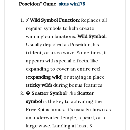
o
r
Poseidon” Game
situs win178
n
i
e
⚡ Wild Symbol
Function:
Replaces all
s
regular symbols to help create
winning combinations.
Wild Symbol:
Usually depicted as Poseidon, his
trident, or a sea wave. Sometimes, it
appears with special effects, like
expanding to cover an entire reel
(
expanding wild
) or staying in place
(
sticky wild
) during bonus features.
💎 Scatter Symbol
The
Scatter
symbol
is the key to activating the
Free Spins bonus. It’s usually shown as
an underwater temple, a pearl, or a
large wave. Landing at least 3