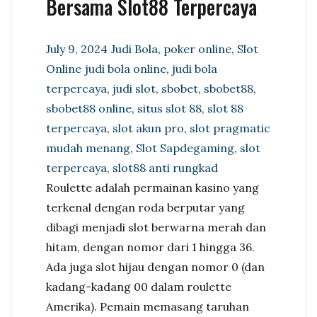
Bersama Slot88 Terpercaya
P
C
July 9, 2024
Judi Bola
,
poker online
,
Slot
o
T
a
Online
judi bola online
,
judi bola
s
a
t
terpercaya
,
judi slot
,
sbobet
,
sbobet88
,
t
g
e
sbobet88 online
,
situs slot 88
,
slot 88
e
s
g
terpercaya
,
slot akun pro
,
slot pragmatic
d
o
mudah menang
,
Slot Sapdegaming
,
slot
o
r
terpercaya
,
slot88 anti rungkad
n
i
Roulette adalah permainan kasino yang
e
terkenal dengan roda berputar yang
s
dibagi menjadi slot berwarna merah dan
hitam, dengan nomor dari 1 hingga 36.
Ada juga slot hijau dengan nomor 0 (dan
kadang-kadang 00 dalam roulette
Amerika). Pemain memasang taruhan