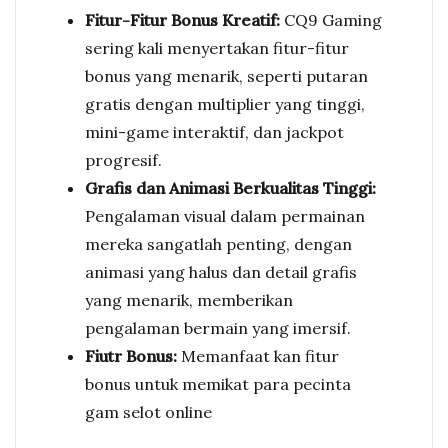
Fitur-Fitur Bonus Kreatif:
CQ9 Gaming
sering kali menyertakan fitur-fitur
bonus yang menarik, seperti putaran
gratis dengan multiplier yang tinggi,
mini-game interaktif, dan jackpot
progresif.
Grafis dan Animasi Berkualitas Tinggi:
Pengalaman visual dalam permainan
mereka sangatlah penting, dengan
animasi yang halus dan detail grafis
yang menarik, memberikan
pengalaman bermain yang imersif.
Fiutr Bonus:
Memanfaat kan fitur
bonus untuk memikat para pecinta
gam selot online