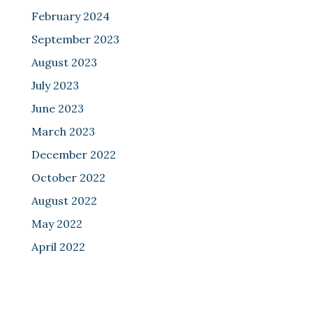
February 2024
September 2023
August 2023
July 2023
June 2023
March 2023
December 2022
October 2022
August 2022
May 2022
April 2022