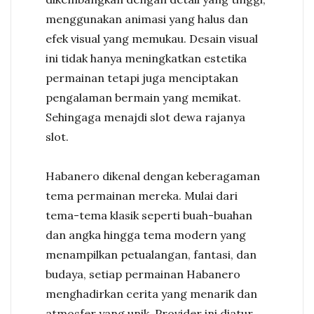
menggunakan animasi yang halus dan
efek visual yang memukau. Desain visual
ini tidak hanya meningkatkan estetika
permainan tetapi juga menciptakan
pengalaman bermain yang memikat.
Sehingaga menajdi slot dewa rajanya
slot.
Habanero dikenal dengan keberagaman
tema permainan mereka. Mulai dari
tema-tema klasik seperti buah-buahan
dan angka hingga tema modern yang
menampilkan petualangan, fantasi, dan
budaya, setiap permainan Habanero
menghadirkan cerita yang menarik dan
atmosfer yang unik. Provider ini diatur