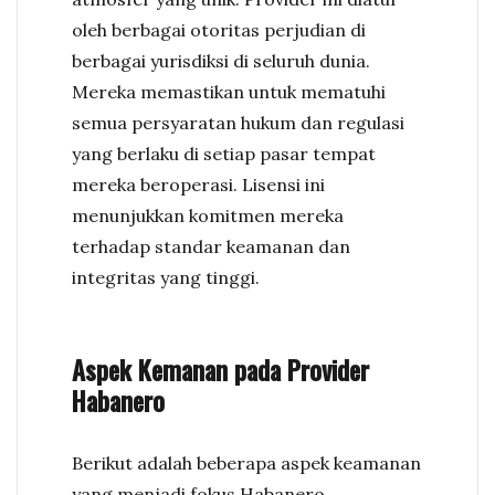
oleh berbagai otoritas perjudian di
berbagai yurisdiksi di seluruh dunia.
Mereka memastikan untuk mematuhi
semua persyaratan hukum dan regulasi
yang berlaku di setiap pasar tempat
mereka beroperasi. Lisensi ini
menunjukkan komitmen mereka
terhadap standar keamanan dan
integritas yang tinggi.
Aspek Kemanan pada Provider
Habanero
Berikut adalah beberapa aspek keamanan
yang menjadi fokus Habanero