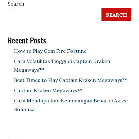
Search
SEARCH
Recent Posts
How to Play Gem Fire Fortune
Cara Volatilitas Tinggi di Captain Kraken
Megaways™
Best Times to Play Captain Kraken Megaways™
Captain Kraken Megaways™
Cara Mendapatkan Kemenangan Besar di Aztec
Bonanza