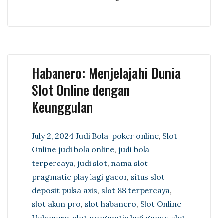
Habanero: Menjelajahi Dunia
Slot Online dengan
Keunggulan
P
C
July 2, 2024
Judi Bola
,
poker online
,
Slot
o
T
a
Online
judi bola online
,
judi bola
s
a
t
terpercaya
,
judi slot
,
nama slot
t
g
e
pragmatic play lagi gacor
,
situs slot
e
s
g
deposit pulsa axis
,
slot 88 terpercaya
,
d
o
slot akun pro
,
slot habanero
,
Slot Online
o
r
Habanero
,
slot pragmatic lagi gacor
,
slot