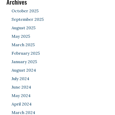
Archives
October 2025
September 2025
August 2025
May 2025
March 2025
February 2025
January 2025
August 2024
July 2024
June 2024
May 2024
April 2024
March 2024