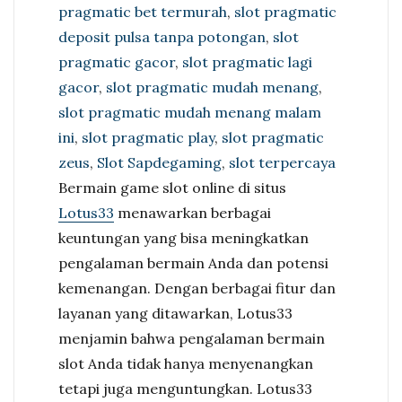
o
r
pragmatic bet termurah
,
slot pragmatic
n
i
deposit pulsa tanpa potongan
,
slot
e
pragmatic gacor
,
slot pragmatic lagi
s
gacor
,
slot pragmatic mudah menang
,
slot pragmatic mudah menang malam
ini
,
slot pragmatic play
,
slot pragmatic
zeus
,
Slot Sapdegaming
,
slot terpercaya
Bermain game slot online di situs
Lotus33
menawarkan berbagai
keuntungan yang bisa meningkatkan
pengalaman bermain Anda dan potensi
kemenangan. Dengan berbagai fitur dan
layanan yang ditawarkan, Lotus33
menjamin bahwa pengalaman bermain
slot Anda tidak hanya menyenangkan
tetapi juga menguntungkan. Lotus33