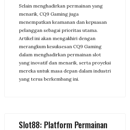
Selain menghadirkan permainan yang
menarik, CQ9 Gaming juga
menempatkan keamanan dan kepuasan
pelanggan sebagai prioritas utama.
Artikel ini akan mengakhiri dengan
merangkum kesuksesan CQ9 Gaming
dalam menghadirkan permainan slot
yang inovatif dan menarik, serta proyeksi
mereka untuk masa depan dalam industri
yang terus berkembang ini.
Slot88: Platform Permainan