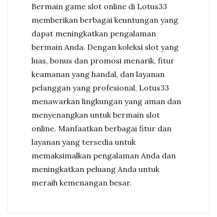
Bermain game slot online di Lotus33
memberikan berbagai keuntungan yang
dapat meningkatkan pengalaman
bermain Anda. Dengan koleksi slot yang
luas, bonus dan promosi menarik, fitur
keamanan yang handal, dan layanan
pelanggan yang profesional, Lotus33
menawarkan lingkungan yang aman dan
menyenangkan untuk bermain slot
online. Manfaatkan berbagai fitur dan
layanan yang tersedia untuk
memaksimalkan pengalaman Anda dan
meningkatkan peluang Anda untuk
meraih kemenangan besar.