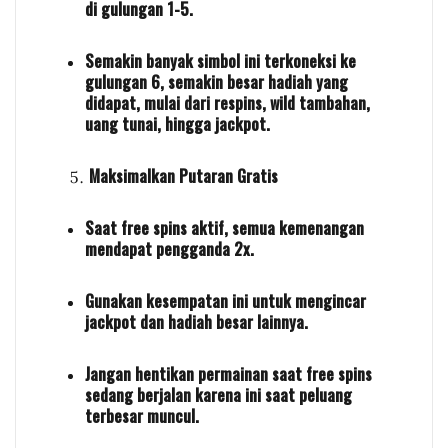
di gulungan 1-5.
Semakin banyak simbol ini terkoneksi ke
gulungan 6, semakin besar hadiah yang
didapat, mulai dari respins, wild tambahan,
uang tunai, hingga jackpot.
Maksimalkan Putaran Gratis
Saat free spins aktif, semua kemenangan
mendapat pengganda 2x.
Gunakan kesempatan ini untuk mengincar
jackpot dan hadiah besar lainnya.
Jangan hentikan permainan saat free spins
sedang berjalan karena ini saat peluang
terbesar muncul.