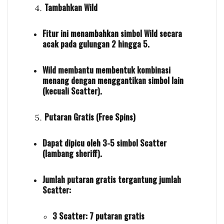
Tambahkan Wild
Fitur ini menambahkan simbol Wild secara
acak pada gulungan 2 hingga 5.
Wild membantu membentuk kombinasi
menang dengan menggantikan simbol lain
(kecuali Scatter).
Putaran Gratis (Free Spins)
Dapat dipicu oleh 3-5 simbol Scatter
(lambang sheriff).
Jumlah putaran gratis tergantung jumlah
Scatter:
3 Scatter: 7 putaran gratis