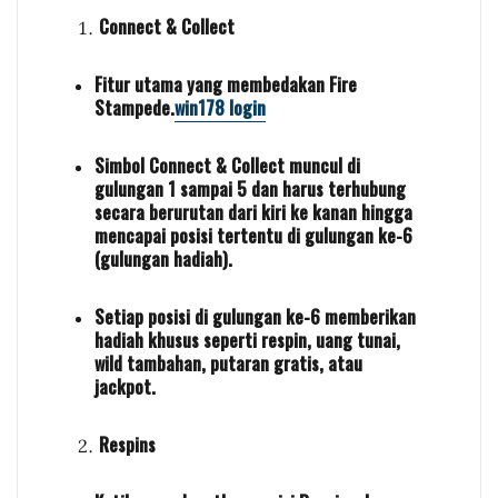
Connect & Collect
o
r
n
i
Fitur utama yang membedakan Fire
e
Stampede.
win178 login
s
Simbol Connect & Collect muncul di
gulungan 1 sampai 5 dan harus terhubung
secara berurutan dari kiri ke kanan hingga
mencapai posisi tertentu di gulungan ke-6
(gulungan hadiah).
Setiap posisi di gulungan ke-6 memberikan
hadiah khusus seperti respin, uang tunai,
wild tambahan, putaran gratis, atau
jackpot.
Respins