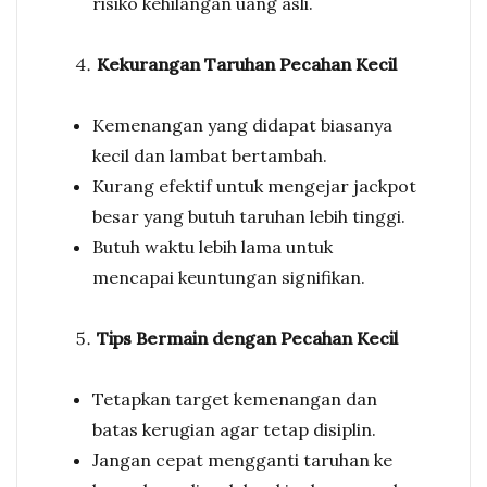
risiko kehilangan uang asli.
Kekurangan Taruhan Pecahan Kecil
Kemenangan yang didapat biasanya
kecil dan lambat bertambah.
Kurang efektif untuk mengejar jackpot
besar yang butuh taruhan lebih tinggi.
Butuh waktu lebih lama untuk
mencapai keuntungan signifikan.
Tips Bermain dengan Pecahan Kecil
Tetapkan target kemenangan dan
batas kerugian agar tetap disiplin.
Jangan cepat mengganti taruhan ke