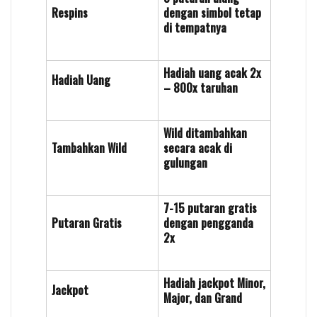
Respins
dengan simbol tetap
di tempatnya
Hadiah uang acak 2x
Hadiah Uang
– 800x taruhan
Wild ditambahkan
Tambahkan Wild
secara acak di
gulungan
7-15 putaran gratis
Putaran Gratis
dengan pengganda
2x
Hadiah jackpot Minor,
Jackpot
Major, dan Grand