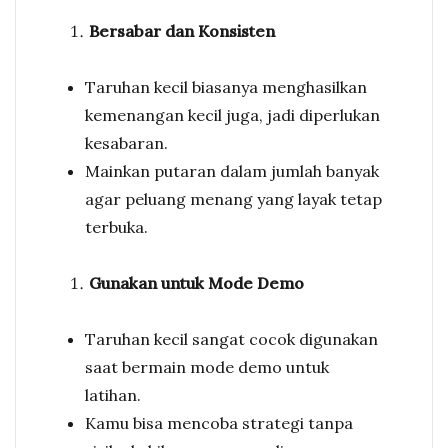
Bersabar dan Konsisten
Taruhan kecil biasanya menghasilkan
kemenangan kecil juga, jadi diperlukan
kesabaran.
Mainkan putaran dalam jumlah banyak
agar peluang menang yang layak tetap
terbuka.
Gunakan untuk Mode Demo
Taruhan kecil sangat cocok digunakan
saat bermain mode demo untuk
latihan.
Kamu bisa mencoba strategi tanpa