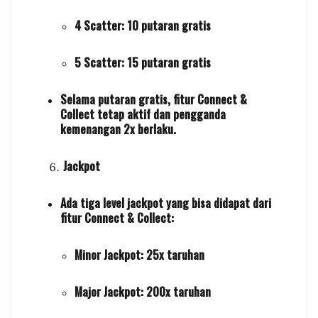
4 Scatter: 10 putaran gratis
5 Scatter: 15 putaran gratis
Selama putaran gratis, fitur Connect &
Collect tetap aktif dan pengganda
kemenangan 2x berlaku.
Jackpot
Ada tiga level jackpot yang bisa didapat dari
fitur Connect & Collect:
Minor Jackpot:
25x taruhan
Major Jackpot:
200x taruhan