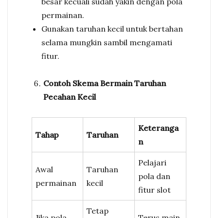
besar kecuali sudah yakin dengan pola
permainan.
Gunakan taruhan kecil untuk bertahan
selama mungkin sambil mengamati
fitur.
Contoh Skema Bermain Taruhan
Pecahan Kecil
Keteranga
Tahap
Taruhan
n
Pelajari
Awal
Taruhan
pola dan
permainan
kecil
fitur slot
Tetap
Jika pola
Terus main