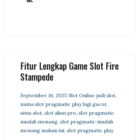
ini.
Fitur Lengkap Game Slot Fire
Stampede
P
C
T
September 16, 2025
Slot Online
judi slot
,
o
a
a
nama slot pragmatic play lagi gacor
,
s
t
g
situs slot
,
slot akun pro
,
slot pragmatic
t
e
s
mudah menang
,
slot pragmatic mudah
e
g
menang malam ini
,
slot pragmatic play
d
o