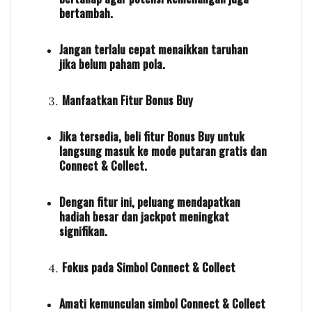
bertambah.
Jangan terlalu cepat menaikkan taruhan
jika belum paham pola.
Manfaatkan Fitur Bonus Buy
Jika tersedia, beli fitur Bonus Buy untuk
langsung masuk ke mode putaran gratis dan
Connect & Collect.
Dengan fitur ini, peluang mendapatkan
hadiah besar dan jackpot meningkat
signifikan.
Fokus pada Simbol Connect & Collect
Amati kemunculan simbol Connect & Collect